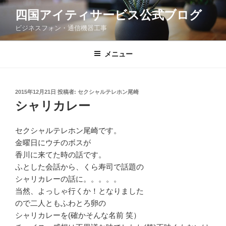
コ
四国アイティサービス公式ブログ
ン
ビジネスフォン・通信機器工事
テ
ン
ツ
メニュー
へ
ス
キ
投
2015年12月21日
投稿者:
セクシャルテレホン尾崎
稿
ッ
シャリカレー
日:
プ
セクシャルテレホン尾崎です。
金曜日にウチのボスが
香川に来てた時の話です。
ふとした会話から、くら寿司で話題の
シャリカレーの話に。。。。。
当然、よっしゃ行くか！となりました
ので二人ともふわとろ卵の
シャリカレーを(確かそんな名前 笑）