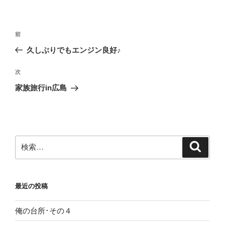
投
前
前
稿
の
久しぶりでもエンジン良好♪
ナ
投
ビ
稿
次
次
ゲ
の
家族旅行in広島
投
ー
稿
シ
ョ
ン
検
検
索
索:
最近の投稿
俺の台所･その４