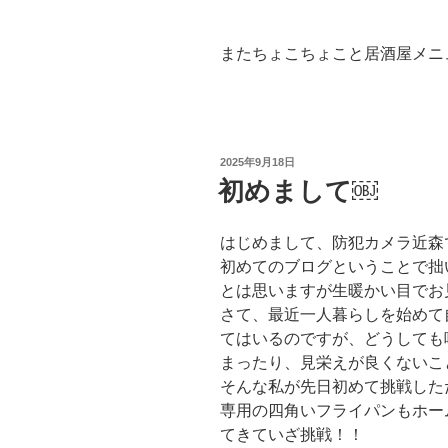
またちょこちょこと居酒屋メニ
投
2025年9月18日
稿
初めまして￼
日:
はじめまして、防犯カメラ近森
初めてのブログということで拙
とは思いますが生暖かい目でお
さて、最近一人暮らしを始めて
てはいるのですが、どうしても
まったり、見栄えが良くないこ
そんな私が先日初めて挑戦した
専用の四角いフライパンもホー
てきていざ挑戦！！