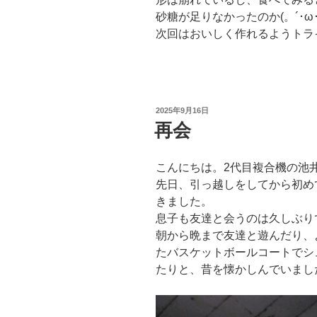
砂糖が足りなかったのか(。´･ω･
次回はおいしく作れるようトライし
投
2025年9月16日
稿
再会
日:
こんにちは。2代目複合機の池
先日、引っ越しをしてから初め
きました。
息子も友達と会うのは久しぶり
朝から晩まで友達と遊んだり、
たバスケットボールコートでシ
たりと、昔を懐かしんでいまし