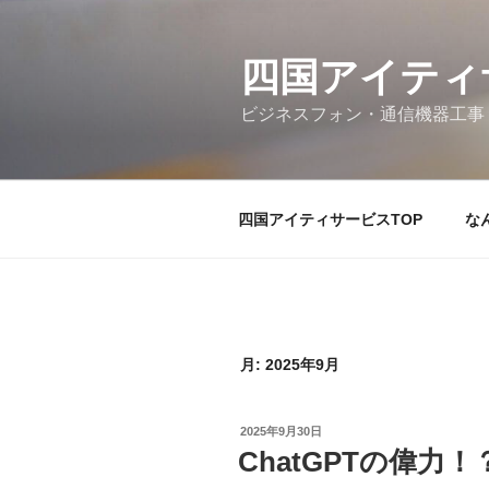
コ
ン
テ
四国アイティ
ン
ビジネスフォン・通信機器工事
ツ
へ
ス
キ
四国アイティサービスTOP
な
ッ
プ
月:
2025年9月
投
2025年9月30日
稿
ChatGPTの偉力！
日: