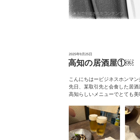
投
2025年9月25日
稿
高知の居酒屋①￼
日:
こんにちはービジネスホンマン
先日、某取引先と会食した居酒
高知らしいメニューでとても美