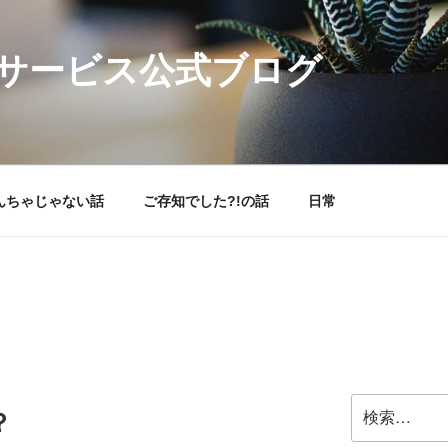
サービス公式ブログ
んちゃじゃない話
ご存知でした?!の話
日常
検
？
索: