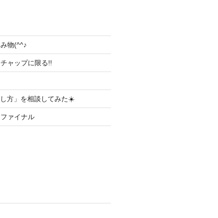
物(^^♪
チャップに限る!!
ごし方」を相談してみた☀️
りファイナル