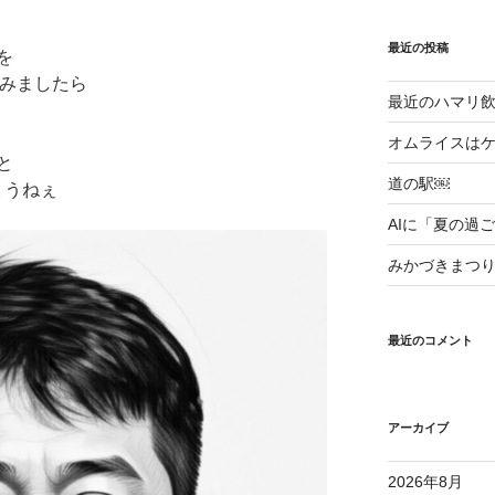
最近の投稿
を
頼みましたら
最近のハマリ飲み
オムライスはケ
と
道の駅￼
ょうねぇ
AIに「夏の過
みかづきまつ
最近のコメント
アーカイブ
2026年8月