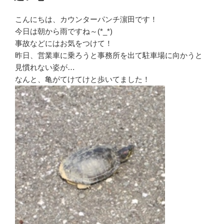
日:
こんにちは、カウンターパンチ濵田です！
今日は朝から雨ですね～(*_*)
事故などにはお気をつけて！
昨日、営業車に乗ろうと事務所を出て駐車場に向かうと
見慣れない姿が…
なんと、亀がてけてけと歩いてました！