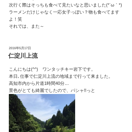
次行く際はそっちも食べて見たいなと思いました(*´ω｀*)
ラーメンだけじゃなく一応女子っぽい？物も食べてます
よ！笑
それでは、また～
投
2016年5月17日
稿
仁淀川上流
日:
こんにちは(^^) ワンタッチキー岩下です。
本日､仕事で仁淀川上流の地域まで行って来ました。
高知市内から片道1時間40分…
景色がとても綺麗でしたので、パシャ!!っと