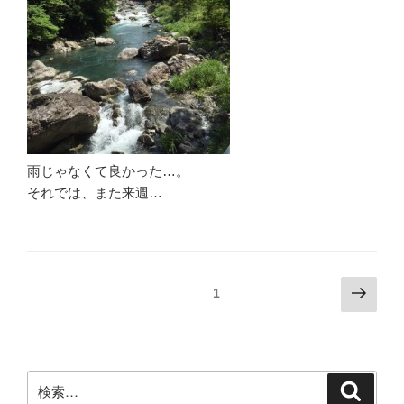
雨じゃなくて良かった…。
それでは、また来週…
投
次
固定ページ
1
の
稿
ペ
ナ
ー
ビ
ジ
検
検
ゲ
索
索: