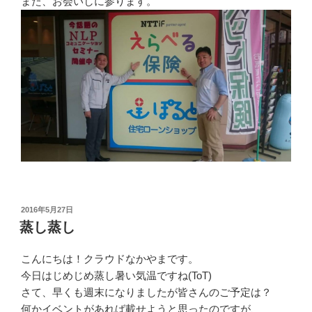
また、お会いしに参ります。
投
2016年5月27日
稿
蒸し蒸し
日:
こんにちは！クラウドなかやまです。
今日はじめじめ蒸し暑い気温ですね(ToT)
さて、早くも週末になりましたが皆さんのご予定は？
何かイベントがあれば載せようと思ったのですが、