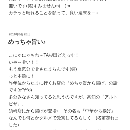
無いです(笑)すみませんm(__)m
カラッと晴れることを願って、良い週末を～♪
投
2016年5月26日
稿
めっちゃ旨い♪
日:
こにゃにゃちわ～TA杉田どえっす！
いや～暑い！！
もう夏気分で暑さたまらんです(笑)
っと本題に！
昨年位からたまに行くお店の『めちゃ旨から揚げ』の話
です(o^∀^o)
多分みなさん知ってると思うのですが、高知の『アルト
ピザ』。
須崎店にから揚げが登場♪ その名も『中華から揚げ』
なんでも何とかグルメで受賞してるらしく…(名前忘れま
した)