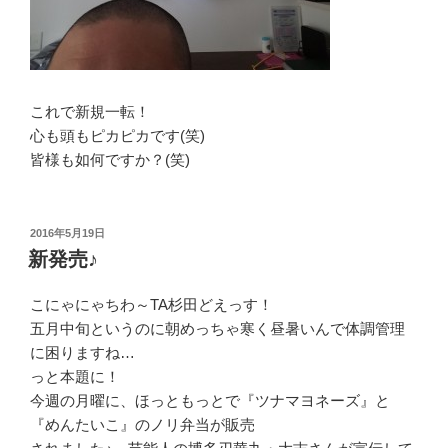
これで新規一転！
心も頭もピカピカです(笑)
皆様も如何ですか？(笑)
投
2016年5月19日
稿
新発売♪
日:
こにゃにゃちわ～TA杉田どえっす！
五月中旬というのに朝めっちゃ寒く昼暑いんで体調管理
に困りますね…
っと本題に！
今週の月曜に、ほっともっとで『ツナマヨネーズ』と
『めんたいこ』のノリ弁当が販売