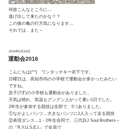
何故こんなところに…
逃げ出して来たのかな？？
この後の亀の行方気になります…
それでは、また～
投
2016年5月24日
稿
運動会2016
日:
こんにちは(^^) ワンタッチキー岩下です。
日曜日は、高知市内の小学校で運動会が多かったみたい
ですね。
息子(7才)の小学校も運動会がありました。
天気は晴れ、気温もグングン上がって暑い1日でした。
2年生が参加する競技は全部で、5つありました。
①なかよしパンツ…大きなパンツに2人入って走る競技
②表現ダンス…1・2年生合同で、三代目J Soul Brothers～
の『R.Y.U.S.E.I.』で全員で