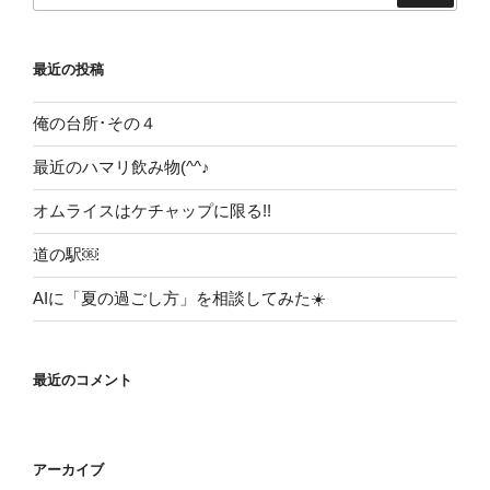
ー
シ
最近の投稿
ョ
ン
俺の台所･その４
最近のハマリ飲み物(^^♪
オムライスはケチャップに限る!!
道の駅￼
AIに「夏の過ごし方」を相談してみた☀️
最近のコメント
アーカイブ