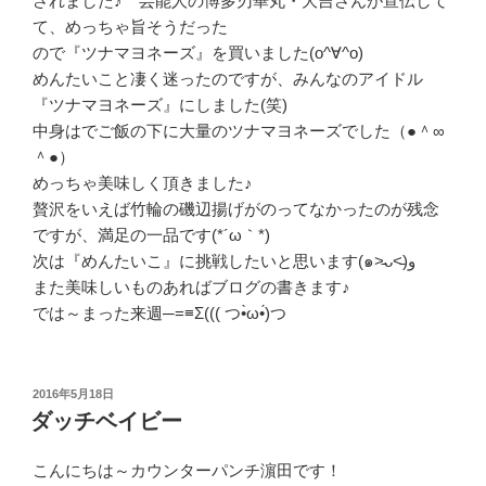
されました♪ 芸能人の博多刃華丸・大吉さんが宣伝して
て、めっちゃ旨そうだった
ので『ツナマヨネーズ』を買いました(o^∀^o)
めんたいこと凄く迷ったのですが、みんなのアイドル
『ツナマヨネーズ』にしました(笑)
中身はでご飯の下に大量のツナマヨネーズでした（●＾∞
＾●）
めっちゃ美味しく頂きました♪
贅沢をいえば竹輪の磯辺揚げがのってなかったのが残念
ですが、満足の一品です(*´ω｀*)
次は『めんたいこ』に挑戦したいと思います(๑˃̵ᴗ˂̵)و
また美味しいものあればブログの書きます♪
では～まった来週─=≡Σ((( つ•̀ω•́)つ
投
2016年5月18日
稿
ダッチベイビー
日:
こんにちは～カウンターパンチ濵田です！