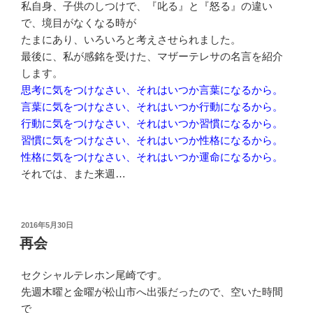
私自身、子供のしつけで、『叱る』と『怒る』の違い
で、境目がなくなる時が
たまにあり、いろいろと考えさせられました。
最後に、私が感銘を受けた、マザーテレサの名言を紹介
します。
思考に気をつけなさい、それはいつか言葉になるから。
言葉に気をつけなさい、それはいつか行動になるから。
行動に気をつけなさい、それはいつか習慣になるから。
習慣に気をつけなさい、それはいつか性格になるから。
性格に気をつけなさい、それはいつか運命になるから。
それでは、また来週…
投
2016年5月30日
稿
再会
日:
セクシャルテレホン尾崎です。
先週木曜と金曜が松山市へ出張だったので、空いた時間
で