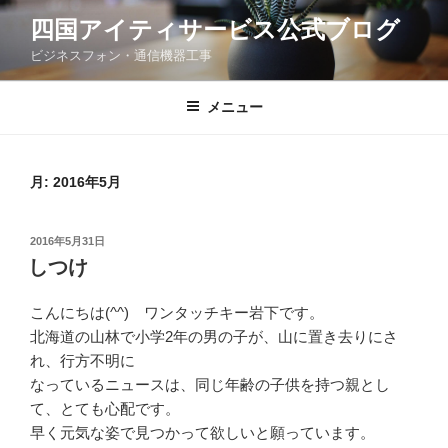
コ
四国アイティサービス公式ブログ
ン
ビジネスフォン・通信機器工事
テ
ン
ツ
メニュー
へ
ス
キ
月:
2016年5月
ッ
プ
投
2016年5月31日
稿
しつけ
日:
こんにちは(^^) ワンタッチキー岩下です。
北海道の山林で小学2年の男の子が、山に置き去りにさ
れ、行方不明に
なっているニュースは、同じ年齢の子供を持つ親とし
て、とても心配です。
早く元気な姿で見つかって欲しいと願っています。