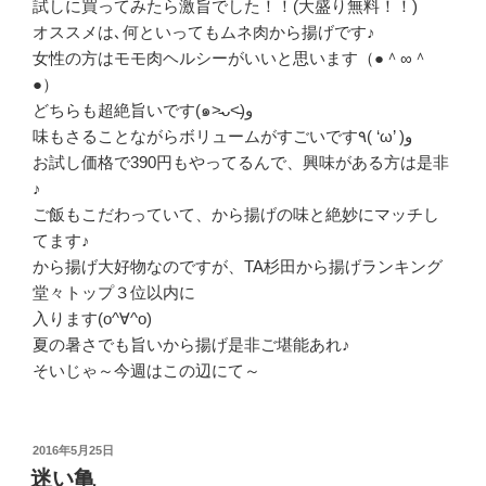
試しに買ってみたら激旨でした！！(大盛り無料！！)
オススメは､何といってもムネ肉から揚げです♪
女性の方はモモ肉ヘルシーがいいと思います（●＾∞＾
●）
どちらも超絶旨いです(๑˃̵ᴗ˂̵)و
味もさることながらボリュームがすごいです٩( ‘ω’ )و
お試し価格で390円もやってるんで、興味がある方は是非
♪
ご飯もこだわっていて、から揚げの味と絶妙にマッチし
てます♪
から揚げ大好物なのですが、TA杉田から揚げランキング
堂々トップ３位以内に
入ります(o^∀^o)
夏の暑さでも旨いから揚げ是非ご堪能あれ♪
そいじゃ～今週はこの辺にて～
投
2016年5月25日
稿
迷い亀