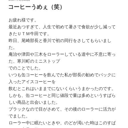
稿
コーヒーうめぇ（笑）
日:
お疲れ様です。
最近あつすぎて、人生で初めて暑さで食欲が少し減って
きたＵＴＭ牛田です。
昨日、尾崎部長と香川で初の同行をさしてもらいまし
た。
庵治や津田や三木をローラーしている道中に不意に寄っ
た、寒川町のミニストップ
でのことでした。
いつも缶コーヒーを飲んでた私が部長の勧めでパックに
入ったアイスコーヒーを
飲むとこれはいままでにないくらいうまかったのです。
しかも、缶コーヒーと同じ値段で量は多めというすばら
しい商品と出会いました。
ブラックなので目がさめて、その後のローラーに活力が
でました。
ローラー中に眠たいときや、のどが渇いた時はこのすば