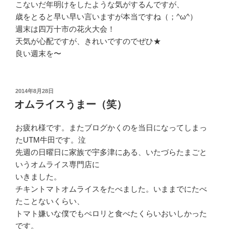
こないだ年明けをしたような気がするんですが、
歳をとると早い早い言いますが本当ですね（；^ω^）
週末は四万十市の花火大会！
天気が心配ですが、きれいですのでぜひ★
良い週末を〜
投
2014年8月28日
稿
オムライスうまー（笑）
日:
お疲れ様です。またブログかくのを当日になってしまっ
たUTM牛田です。泣
先週の日曜日に家族で宇多津にある、いたづらたまごと
いうオムライス専門店に
いきました。
チキントマトオムライスをたべました。いままでにたべ
たことないくらい、
トマト嫌いな僕でもぺロリと食べたくらいおいしかった
です。