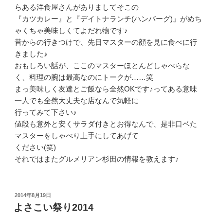
らある洋食屋さんがありましてそこの
『カツカレー』と『デイトナランチ(ハンバーグ)』がめち
ゃくちゃ美味しくてよだれ物です♪
昔からの行きつけで、先日マスターの顔を見に食べに行
きました♪
おもしろい話が、ここのマスターほとんどしゃべらな
く、料理の腕は最高なのにトークが……笑
まっ美味しく友達とご飯なら全然OKです♪ってある意味
一人でも全然大丈夫な店なんで気軽に
行ってみて下さい♪
値段も意外と安くサラダ付きとお得なんで、是非口ベた
マスターをしゃべり上手にしてあげて
ください(笑)
それではまたグルメリアン杉田の情報を教えます♪
投
2014年8月19日
稿
よさこい祭り2014
日: