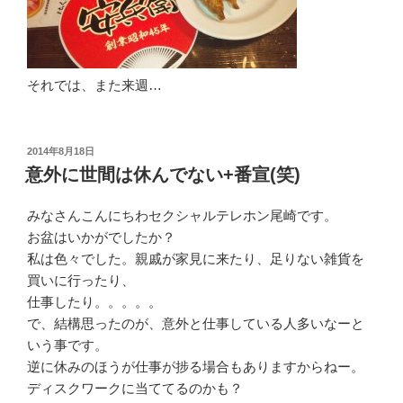
それでは、また来週…
投
2014年8月18日
稿
意外に世間は休んでない+番宣(笑)
日:
みなさんこんにちわセクシャルテレホン尾崎です。
お盆はいかがでしたか？
私は色々でした。親戚が家見に来たり、足りない雑貨を
買いに行ったり、
仕事したり。。。。。
で、結構思ったのが、意外と仕事している人多いなーと
いう事です。
逆に休みのほうが仕事が捗る場合もありますからねー。
ディスクワークに当ててるのかも？