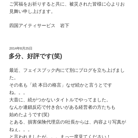
ご冥福をお祈りすると共に、被災された皆様に心よりお
見舞い申し上げます。
四国アイティサービス 岩下
投
2014年8月25日
稿
多分、好評です(笑)
日:
最近、フェイスブック内にて別にブログを立ち上げまし
た。
その名も「続 本日の格言」なぜ続かと言うとです
ね。。。
大昔に、続がつかないタイトルでやってました。
なんか連鎖反応で付き合いがある経営者の方たちも
始めたようです(笑)
とある、損害保険代理店のI社長からは、内容より写真が
ねぇ。。。
と言われましたが。。。まっ一度見てください！