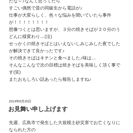
たな～♪なんて思ってたら
すごい偶然で昔の同級生から電話が♪
仕事が大変らしく、色々な悩みを聞いていたら事件
が！！！！！！！！
想像つくとは思いますが、３分の焼きそばが２０分のう
どんに様変わり…(泣)
せっかくの焼きそばとはいえないしみじみした夜でした
が解決できて良かったです♪
その焼きそばはキチンと食べました♪味は…
そんなこんなで次の目標は焼きそばを美味しく頂く事で
す(笑)
またおもしろい話あったら報告しますね♪
投
2014年8月26日
稿
お見舞い申し上げます
日:
先週、広島市で発生した大規模土砂災害でお亡くなりに
なられた方の