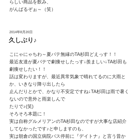
らしい商品を飲み、
がんばるぞぉ～（笑）
投
2014年8月20日
稿
久しぶり♪
日:
こにゃにゃちわ～夏バテ無縁のTA杉田どえっす！！
最近友達が夏バテで劇痩せしたっす↓羨ましい↓TA杉田も
劇痩せしたい！！
話は変わりますが、最近異常気象で晴れてるのに大雨と
か、いきなり降り出したら
止んだりとかで、かなり不安定ですね↓TA杉田は雨で暑く
ないので意外と雨楽しんで
たりで♪(笑)
そろそろ本題に！
実は自称グルメリアンのTA杉田なのですが大事な店紹介
してなかったです♪と申しますのも、
実は朝倉の国立病院バス停前に『デイトナ』と言う昔か