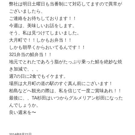
弊社は明日土曜日も当番制にて対応してますので異常が
ございましたら、
ご連絡をお待ちしております！！
今週は、美味しいお話をします。
そう、私は見つけてしまいました。
大月町で！！しかもお弁当！！
しかも朝早くからおいてるんです！！
321弁当の鯖弁当！！
地元でとれたであろう脂がたっぷり乗った鯖を絶妙な焼
き加減で、、、
週7の日に2食でもイケます。
場所は大月町の道の駅のすぐ真ん前にございます！
柏島などへ観光の際は、私を信じて一度ご賞味あれ！！
最後に、、TA杉田はいつからグルメリアン杉田になった
んでしょうか。
良い週末を〜
投
2014年8月21日