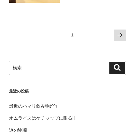
投
次
固定ページ
1
の
稿
ペ
ナ
ー
ビ
ジ
検
検
ゲ
索
索:
ー
シ
最近の投稿
ョ
ン
最近のハマリ飲み物(^^♪
オムライスはケチャップに限る!!
道の駅￼