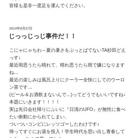
皆様も是非一度足を運んでください。
投
2014年8月27日
稿
じっっじっじ事件だ！！
日:
こにゃにゃちわ～夏の暑さをぶっとばてないTA杉田どえ
っす↓
最近雨思うたら晴れて、晴れ思うたら雨で嫌になります
ね…
最近の楽しみは風呂上りにクーラー全快にしてのウーロ
ン茶です…
(ビール＆お酒飲まないんで…)ってどうでもいいですね↓
本題にいきます！！！！
実は先日会社帰りにふいに『日清のUFO』が無性に食べ
たい衝動にかられてしまい、
ついついコンビにレッツゴーしたわけです♪
帰ってすぐにお湯を投入！学生時代を思い出し青春して