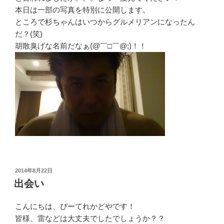
本日は一部の写真を特別に公開します。
ところで杉ちゃんはいつからグルメリアンになったん
だ？(笑)
胡散臭げな名前だなぁ(@￣□￣@;)！！
投
2014年8月22日
稿
出会い
日:
こんにちは、ぴーてれかどやです！
皆様、雷などは大丈夫でしたでしょうか？？