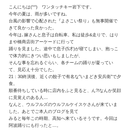
こんにちは(^^) ワンタッチキー岩下です。
今年の夏は、雨が多いですね。
台風の影響で心配された『よさこい祭り』も無事開催で
きて良かった良かった。
今年は､嫁さんと息子は自転車。私は徒歩&走りで、はり
まや橋商店街アーケードに行って
踊りを見ました。途中で息子(5才)が寝てしまい、抱っこ
で体力的にきつい思いもしましたが、
そんな事を忘れるぐらい、各チームの踊りが凝ってい
て、見応え十分でした。
21：30終演後、近くの餃子で有名な”いまどき安兵衛”で夕
食。
順番待ちしている時に店内をふと見ると、ん?!なんか笑顔
に見覚えのある人…
なんと、ウルフルズのウルフルケイスケさんが来ていま
した。あとでご本人のブログを見て
みると毎年この時期、高知へ来ているそうです。今回は
阿波踊りにも行ったと…。