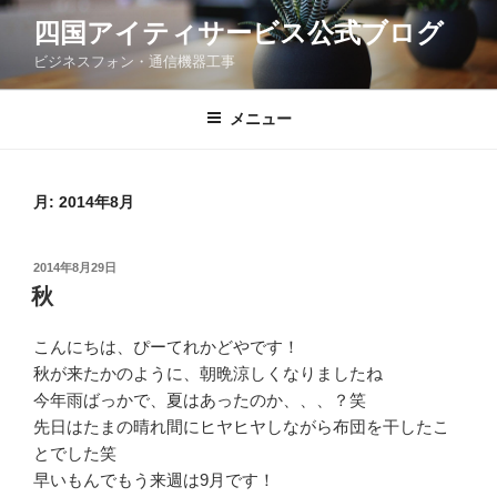
コ
四国アイティサービス公式ブログ
ン
ビジネスフォン・通信機器工事
テ
ン
ツ
メニュー
へ
ス
キ
月:
2014年8月
ッ
プ
投
2014年8月29日
稿
秋
日:
こんにちは、ぴーてれかどやです！
秋が来たかのように、朝晩涼しくなりましたね
今年雨ばっかで、夏はあったのか、、、？笑
先日はたまの晴れ間にヒヤヒヤしながら布団を干したこ
とでした笑
早いもんでもう来週は9月です！