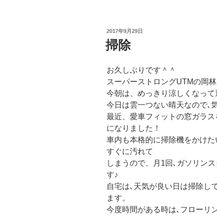
投
2017年9月29日
稿
掃除
日:
お久しぶりです＾＾
スーパーストロングUTMの岡
今朝は、めっきり涼しくなって
今日は雲一つない晴天なので､
最近、愛車フィットの窓ガラス
になりました！
車内も本格的に掃除機をかけた
すぐに汚れて
しまうので、月1回､ガソリン
す♪
自宅は､天気が良い日は掃除し
ます。
今度時間がある時は､フローリ