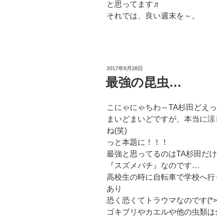
と思ってます♬
それでは、良い週末を～。
投
2017年9月28日
稿
最強の昆虫…
日:
こにゃにゃちわ～TA杉田どえっ
まいどまいどですが、本当に涼し
ね(笑)
っと本題に！！！
最強と思ってるのはTA杉田だ
『スズメバチ』なのです…
高校生の時に自転車で学校へ行
あり
恐く恐くてトラウマなのです(*>_
ゴキブリやカエルや他の虫類は