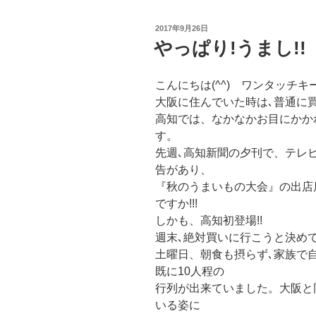
投
2017年9月26日
稿
やっぱり!うまし!!
日:
こんにちは(^^) ワンタッチ
大阪に住んでいた時は､普通に買っ
高知では、なかなかお目にかか
す。
先週､高知新聞の夕刊で、テレ
告があり、
『秋のうまいもの大会』の出店店舗
ですか!!!
しかも、高知初登場!!
週末､絶対買いに行こうと決
土曜日、朝食も摂らず､家族で
既に10人程の
行列が出来ていました。大阪と
いる姿に