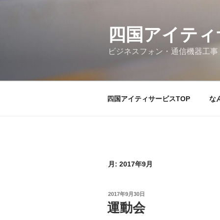
コ
ン
テ
四国アイティ
ン
ビジネスフォン・通信機器工事
ツ
へ
ス
キ
四国アイティサービスTOP
な
ッ
プ
月:
2017年9月
投
2017年9月30日
稿
運動会
日: