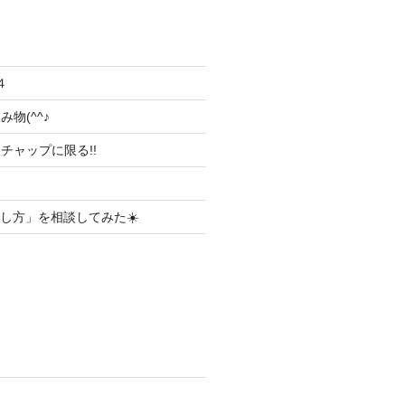
４
物(^^♪
チャップに限る!!
ごし方」を相談してみた☀️