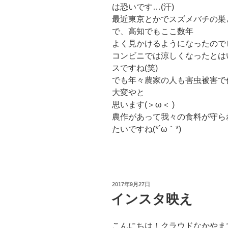
は恐いです…(汗)
最近東京とかでスズメバチの巣
で、高知でもここ数年
よく見かけるようになったのでヒ
コンビニでは涼しくなったとは
スですね(笑)
でも年々農家の人も害虫被害で
大変やと
思います(＞ω＜ )
農作があって我々の食料が守ら
たいですね(*´ω｀*)
投
2017年9月27日
稿
インスタ映え
日:
こんにちは！クラウドなかやま