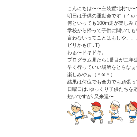
こんにちは〜〜主装置北村で〜
明日は子供の運動会です（＾ω
何といっても100m走が楽しみ
学校から帰って子供に聞いても答え
言わないってことはもしや、、、、(
ビリかも(T . T)
わぁ〜ドキドキ。
プログラム見たら1番目が二年生
早く行っていい場所をとらなぁ
楽しみやぁ（＾ω＾）
結果は何位でも全力でも頑張って
日曜日は､ゆっくり子供たちを
短いですが､又来週〜