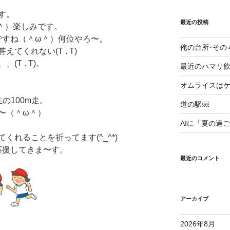
す。
最近の投稿
＾）楽しみです。
ですね（＾ω＾）何位やろ〜。
俺の台所･その
てくれない(T . T)
T . T)。
最近のハマリ飲み
オムライスはケ
の100m走。
道の駅￼
〜（＾ω＾）
AIに「夏の過
くれることを祈ってます(^_^*)
応援してきま〜す。
最近のコメント
アーカイブ
2026年8月