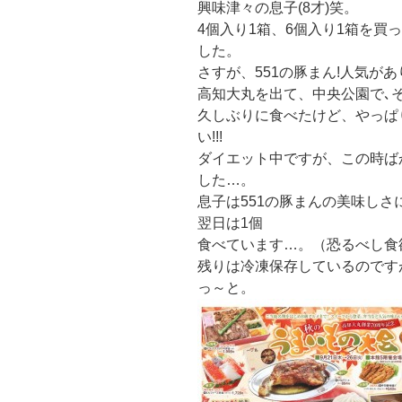
興味津々の息子(8才)笑。
4個入り1箱、6個入り1箱を買
した。
さすが、551の豚まん!人気があり
高知大丸を出て、中央公園で､
久しぶりに食べたけど、やっぱ
い!!!
ダイエット中ですが、この時ば
した…。
息子は551の豚まんの美味しさ
翌日は1個
食べています…。（恐るべし食
残りは冷凍保存しているのです
っ～と。