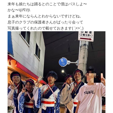
来年も娘たちは踊るとのことで僕はパスしよ〜
かな〜\(//∇//)\
まぁ来年にならんとわからないですけどね。
息子のクラブの保護者さんがばったり会って
写真撮ってくれたので載せておきます( ˊ̱˂˃ˋ̱ )