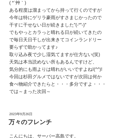
( *´艸｀)
ある程度は溜まってから持って行くのですが
今年は特にゲリラ豪雨がすさまじかったので
干すに干せない日が続きました”(-“”-)”
でもやっとカラっと晴れる日が続いてきたの
で毎日天日干しが出来きてコインランドリー
要らずで助かってます♪
取り込み夜で少し湿気てますが仕方ない(笑)
天気は本当読めない所もあるんですけど、
気分的にも雨よりは晴れがいいですよね!(^^)!
今回は杉田グルメではないですが次回は何か
食べ物紹介できたらと・・・多分ですよ・・・
では～まった次回～
投
2023年9月26日
稿
万々のフレンチ
日:
こんにちは、サーバー高島です。