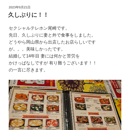
投
2023年9月21日
稿
久しぶりに！！
日:
セクシャルテレホン尾崎です。
先日、久しぶりに妻と外で食事をしました。
どうやら岡山県から出店したお店らしいです
が。。。美味しかったです。
結婚して14年目 妻には何かと苦労を
かけっぱなしですが 有り難うございます！！
の一言に尽きます。