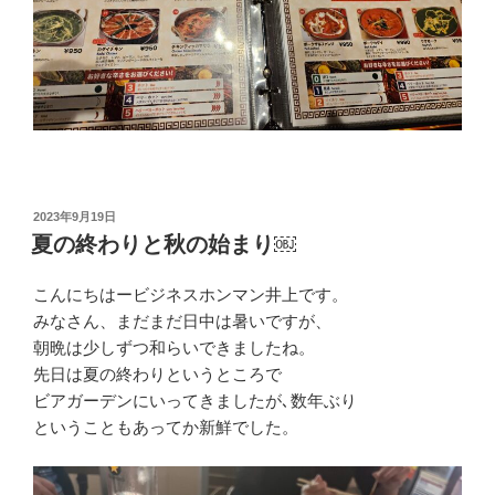
投
2023年9月19日
稿
夏の終わりと秋の始まり￼
日:
こんにちはービジネスホンマン井上です。
みなさん、まだまだ日中は暑いですが、
朝晩は少しずつ和らいできましたね。
先日は夏の終わりというところで
ビアガーデンにいってきましたが､数年ぶり
ということもあってか新鮮でした。