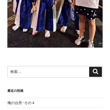
検
検
索
索:
最近の投稿
俺の台所･その４