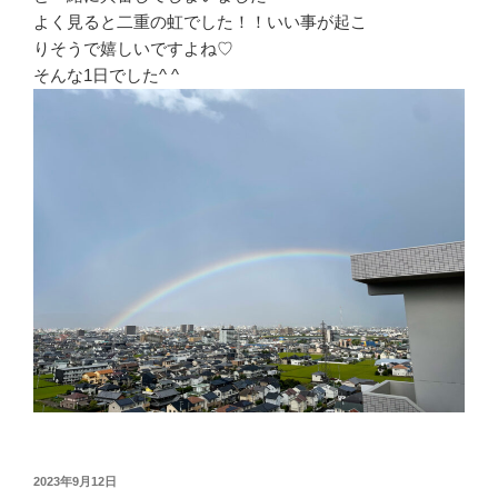
よく見ると二重の虹でした！！いい事が起こ
りそうで嬉しいですよね♡
そんな1日でした^ ^
投
2023年9月12日