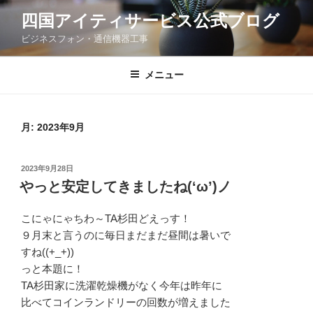
コ
四国アイティサービス公式ブログ
ン
ビジネスフォン・通信機器工事
テ
ン
ツ
メニュー
へ
ス
キ
月:
2023年9月
ッ
プ
投
2023年9月28日
稿
やっと安定してきましたね(‘ω’)ノ
日:
こにゃにゃちわ～TA杉田どえっす！
９月末と言うのに毎日まだまだ昼間は暑いで
すね((+_+))
っと本題に！
TA杉田家に洗濯乾燥機がなく今年は昨年に
比べてコインランドリーの回数が増えました