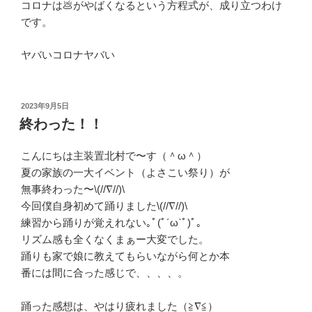
コロナは💩がやばくなるという方程式が、成り立つわけ
です。
ヤバいコロナヤバい
投
2023年9月5日
稿
終わった！！
日:
こんにちは主装置北村で〜す（＾ω＾）
夏の家族の一大イベント（よさこい祭り）が
無事終わった〜\(//∇//)\
今回僕自身初めて踊りました\(//∇//)\
練習から踊りが覚えれない｡ﾟ(ﾟ´ω`ﾟ)ﾟ｡
リズム感も全くなくまぁー大変でした。
踊りも家で娘に教えてもらいながら何とか本
番には間に合った感じで、、、、。
踊った感想は、やはり疲れました（≧∇≦）