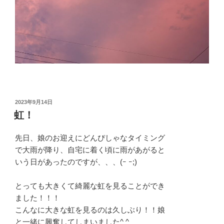
投
2023年9月14日
稿
虹！
日:
先日、娘のお迎えにどんぴしゃなタイミング
で大雨が降り、自宅に着く頃に雨があがると
いう日があったのですが、、、(ｰ ｰ;)
とっても大きくて綺麗な虹を見ることができ
ました！！！
こんなに大きな虹を見るのは久しぶり！！娘
と一緒に興奮してしまいました^ ^