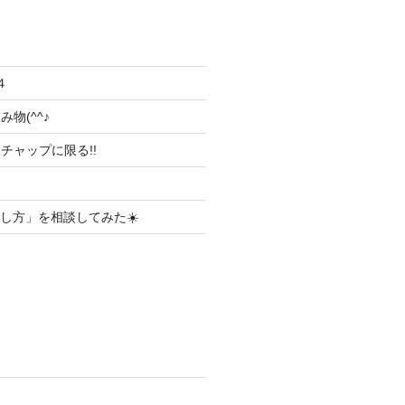
４
物(^^♪
チャップに限る!!
ごし方」を相談してみた☀️