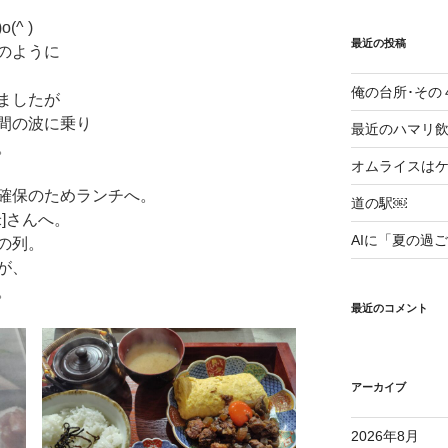
^ )
最近の投稿
のように
俺の台所･その
ましたが
間の波に乗り
最近のハマリ飲み
。
オムライスはケ
確保のためランチへ。
道の駅￼
]さんへ。
AIに「夏の過
の列。
が、
。
最近のコメント
アーカイブ
2026年8月