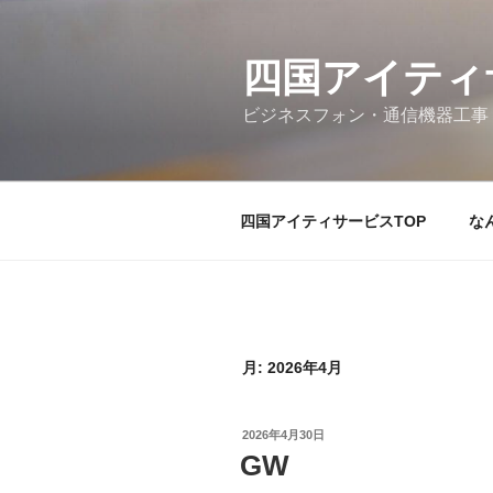
コ
ン
テ
四国アイティ
ン
ビジネスフォン・通信機器工事
ツ
へ
ス
キ
四国アイティサービスTOP
な
ッ
プ
月:
2026年4月
投
2026年4月30日
稿
GW
日: