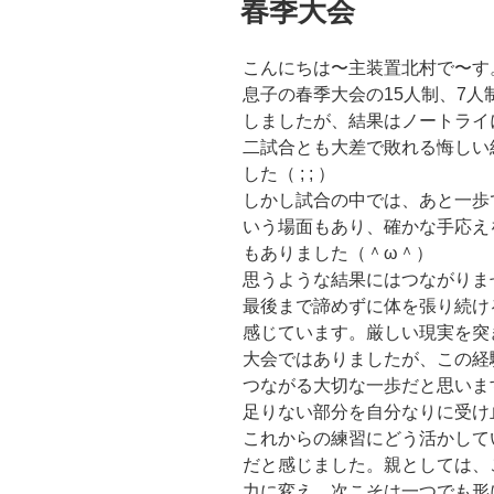
春季大会
日:
こんにちは〜主装置北村で〜す
息子の春季大会の15人制、7人
しましたが、結果はノートライ
二試合とも大差で敗れる悔しい
した（ ; ; ）
しかし試合の中では、あと一歩
いう場面もあり、確かな手応え
もありました（＾ω＾）
思うような結果にはつながりま
最後まで諦めずに体を張り続け
感じています。厳しい現実を突
大会ではありましたが、この経
つながる大切な一歩だと思いま
足りない部分を自分なりに受け
これからの練習にどう活かして
だと感じました。親としては、
力に変え、次こそは一つでも形