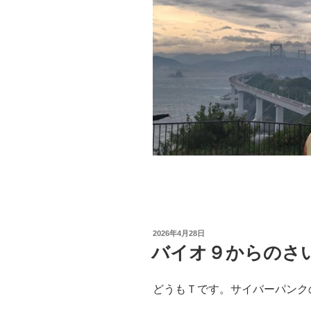
投
2026年4月28日
稿
バイオ９からのさ
日:
どうもＴです。サイバーパンク