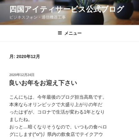
コ
四国アイティサービス公式ブログ
ン
ビジネスフォン・通信機器工事
テ
ン
ツ
メニュー
へ
ス
キ
月:
2020年12月
ッ
プ
投
2020年12月24日
稿
良いお年をお迎え下さい
日:
こんにちは、今年最後のブログ担当高島です。
本来ならオリンピックで大盛り上がりの年だ
ったはずが、コロナで生活が変わる1年となり
ましたね。
おっと…暗くなりそうなので、いつもの食べロ
グにします(^o^)丿県内の飲食店でテイクアウ