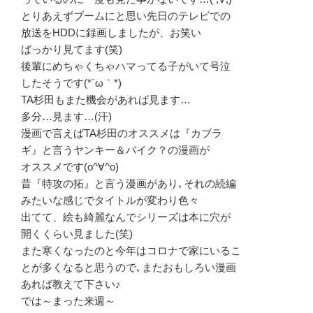
とりあえずブームにと思い先日のテレビでの
放送をHDDに録画しましたが、お笑い
ばっかり見てます(笑)
後輩にめちゃくちゃハマってる子がいて号泣
したそうです(*´ω｀*)
TA杉田もまた機会があれば見ます…
多分…見ます…(汗)
漫画で言えばTA杉田のオススメは『カブラ
ギ』と言うヤンキー＆バイク？の漫画が
オススメです(o^∀^o)
昔『特攻の拓』と言う漫画があり､それの続編
みたいな感じでタイトルが変わり色々
出てて、絵も綺麗なんでシリーズは本に穴が
開くくらい見ました(笑)
また寒くなったのと今年はコロナで家にいるこ
とが多くなると思うので､またおもしろい漫画
あれば教えて下さい♪
では～まった来週～