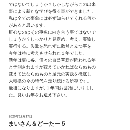
ではないでしょうか？しかしながらこの出来
事により新たな学びを得る事ができました。
私は全ての事象には必ず知らせてくれる何か
があると思います。
肝心なのはその事象に向き合う事ではないで
しょうか？しっかりと見定め、考え、実験し
実行する。失敗を恐れずに敢然と立つ事を
今年は特に考えさせられた１年でした。
新年は更に各、個々の自己革新が問われる年
と予測されますが変えていかねばならぬもの
変えてはならぬものと足元の実践を徹底し
大転換の今の時代を走り続ける所存です。
最後になりますが､１年間お世話になりまし
た。良いお年をお迎え下さい。
投
2020年12月17日
稿
まいさん＆どーたー５
日: