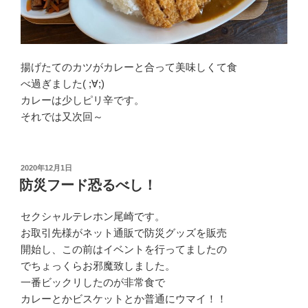
揚げたてのカツがカレーと合って美味しくて食
べ過ぎました( ;∀;)
カレーは少しピリ辛です。
それでは又次回～
投
2020年12月1日
稿
防災フード恐るべし！
日:
セクシャルテレホン尾崎です。
お取引先様がネット通販で防災グッズを販売
開始し、この前はイベントを行ってましたの
でちょっくらお邪魔致しました。
一番ビックリしたのが非常食で
カレーとかビスケットとか普通にウマイ！！