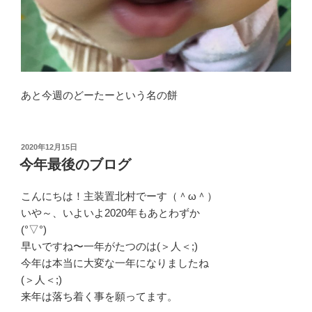
あと今週のどーたーという名の餅
投
2020年12月15日
稿
今年最後のブログ
日:
こんにちは！主装置北村でーす（＾ω＾）
いや～、いよいよ2020年もあとわずか
(°▽°)
早いですね〜一年がたつのは(＞人＜;)
今年は本当に大変な一年になりましたね
(＞人＜;)
来年は落ち着く事を願ってます。