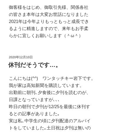
御客様をはじめ、御取引先様、関係各社
の皆さま本年は大変お世話になりました
2021年は今年よりもっともっと成長でき
るように精進しますので、来年もお手柔
らかに宜しくお願いします（＾ω＾）
投
2020年12月10日
稿
休刊だそうです…。
日:
こんにちは(^^) ワンタッチキー岩下です。
我が家は高知新聞を購読しています。
出勤前に朝刊､夕食後に夕刊を読むのが、
日課となっていますが､､､
昨日の朝刊で夕刊が12/25を最後に休刊す
るとの記事がありました｡
実は私､中学生の頃に夕刊配達のアルバイ
トをしていました｡土日祝は夕刊は無いの