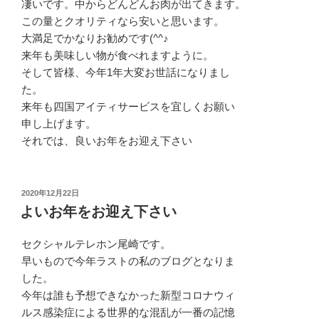
凄いです。中からどんどんお肉が出てきます。
この量とクオリティなら安いと思います。
大満足でかなりお勧めです(^^♪
来年も美味しい物が食べれますように。
そして皆様、今年1年大変お世話になりまし
た。
来年も四国アイティサービスを宜しくお願い
申し上げます。
それでは、良いお年をお迎え下さい
投
2020年12月22日
稿
よいお年をお迎え下さい
日:
セクシャルテレホン尾崎です。
早いもので今年ラストの私のブログとなりま
した。
今年は誰も予想できなかった新型コロナウィ
ルス感染症による世界的な混乱が一番の記憶