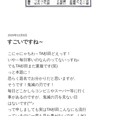
投
2020年12月8日
稿
すごいですね～
日:
こにゃにゃちわ～TA杉田どえっす！
いや～毎日寒いのなんのってないっすね↓
でもTA杉田まだ夏服です(笑)
っと本題に！
恐らく題名でお分かりだと思いますが、
そうです！鬼滅の刃です！
毎日どこかしらコンビニやスーパー等に行く
事があるのですが、鬼滅の刃を見ない日
はないです(^^♪
って申しましても実はTA杉田こんなにも流行
っているのに一度も見た事がないです…( ;∀;)