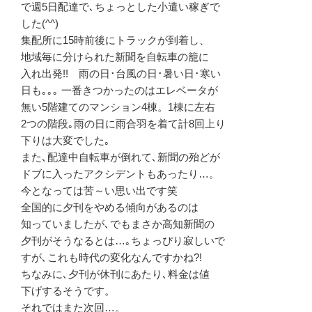
で週5日配達で､ちょっとした小遣い稼ぎで
した(^^)
集配所に15時前後にトラックが到着し、
地域毎に分けられた新聞を自転車の籠に
入れ出発!! 雨の日･台風の日･暑い日･寒い
日も｡｡｡ 一番きつかったのはエレベータが
無い5階建てのマンション4棟。1棟に左右
2つの階段｡雨の日に雨合羽を着て計8回上り
下りは大変でした｡
また､配達中自転車が倒れて､新聞の殆どが
ドブに入ったアクシデントもあったり…。
今となっては苦～い思い出です笑
全国的に夕刊をやめる傾向があるのは
知っていましたが､でもまさか高知新聞の
夕刊がそうなるとは…｡ちょっぴり寂しいで
すが､これも時代の変化なんですかね?!
ちなみに､夕刊が休刊にあたり､料金は値
下げするそうです。
それではまた次回…。