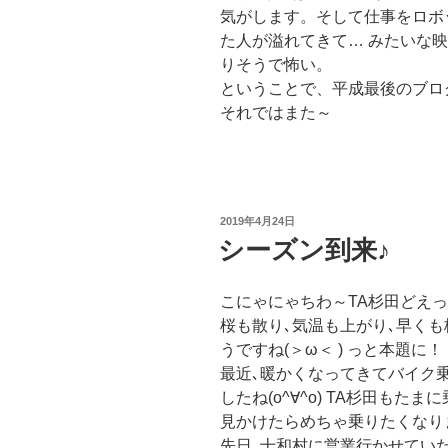
気がします。そして仕事をロボ
た人が溢れてきて… みたいな
りそうで怖い。
ということで、平成最後のブロ
それではまた～
投
2019年4月24日
稿
シーズン到来♪
日:
こにゃにゃちわ～TA杉田どえ
桜も散り､気温も上がり､早くも
うですね(＞ω＜ ) っと本題に！
最近､暖かくなってきてバイク
したね(o^∀^o) TA杉田もたま
見かけたらめちゃ乗りたくなり
先日､十和村に営業行かせてい