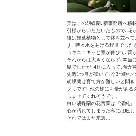
実はこの胡蝶蘭､新事務所へ移
引様からいただいたもので､花
後は観葉植物として鉢を並べて
す｡ 時々水をあげる程度でした
ョキニョキっと茎が伸びて､蕾
それからは大きくならず､本当
疑でしたが､4月に入って､蕾が急
先週1つ目が咲いて､今3つ咲い
胡蝶蘭は育て方が難しいと聞き
クリです!! 他の株にも蕾がある
しませてくれそうです｡
白い胡蝶蘭の花言葉は『清純』
心が汚れてしまった私には眩しく
それではまた来週…。