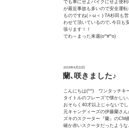
でも車にせよバイクにせよ便利
が最近事故も多いので安全運転
ものですね(＞ω＜ ) TA杉田も
わせて頂いているので､今日も
張ります！！
でわ～まった来週(o^∀^o)
投
2019年4月23日
稿
蘭､咲きました♪
日:
こんにちは(^^) ワンタッチ
タイトルのフレーズで懐かしい
おそらく40才以上じゃないでしょう
元キャンディーズの伊藤蘭さん
ズキのスクーター『蘭』のCM
確か赤いスクータだったような