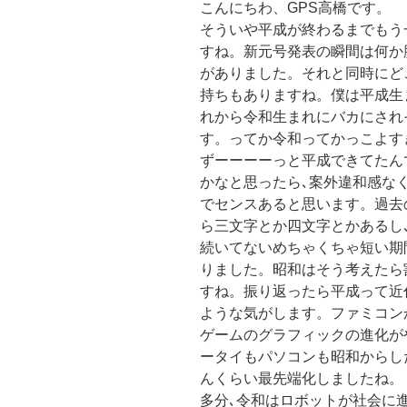
こんにちわ、GPS高橋です。
そういや平成が終わるまでもう
すね。新元号発表の瞬間は何か
がありました。それと同時にど
持ちもありますね。僕は平成生
れから令和生まれにバカにされ
す。ってか令和ってかっこよす
ずーーーーっと平成できてたん
かなと思ったら､案外違和感な
でセンスあると思います。過去
ら三文字とか四文字とかあるし
続いてないめちゃくちゃ短い期
りました。昭和はそう考えたら
すね。振り返ったら平成って近
ような気がします。ファミコン
ゲームのグラフィックの進化がや
ータイもパソコンも昭和からし
んくらい最先端化しましたね。
多分､令和はロボットが社会に