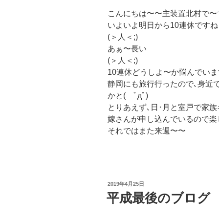
こんにちは〜〜主装置北村で〜
いよいよ明日から10連休ですね
(＞人＜;)
あぁ〜長い
(＞人＜;)
10連休どうしよ〜か悩んでいま
静岡にも旅行行ったので､身近
かと( ﾟдﾟ)
とりあえず､日･月と室戸で家族
嫁さんが申し込んでいるので楽
それではまた来週〜〜
投
2019年4月25日
稿
平成最後のブログ
日: