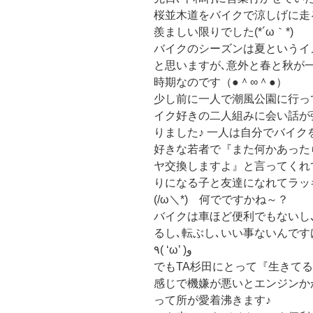
桜並木道をバイクで涼しげに走
羨ましい限りでした(*´ω｀*)
バイクのシーズンは夏というイ
と思いますが､意外と春と秋が
時期なのです（●＾∞＾●）
少し前に一人で潮風公園に行っ
イク好きの二人組みに会い話が
りました♪ 一人は自分でバイク
好きな若者で『また何かあった
ヤ交換しますよ』と言ってくれ
りになる子と友達になれてラッ
(/ω＼*) 何でですかね～？
バイクは車ほど便利でもないし
るし､転ぶし､いい事ないんです
٩( ‘ω’ )و
でもTA杉田にとって『生きて
感じで機嫌が悪いとエンジンか
って所が愛着沸きます♪