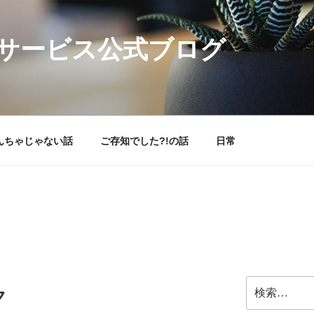
サービス公式ブログ
んちゃじゃない話
ご存知でした?!の話
日常
検
ク
索: