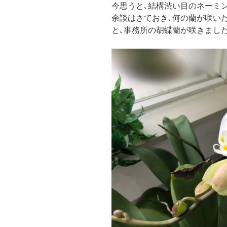
今思うと､結構渋い目のネーミ
余談はさておき､何の蘭が咲い
と､事務所の胡蝶蘭が咲きまし