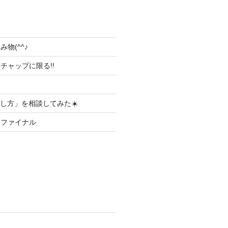
物(^^♪
チャップに限る!!
ごし方」を相談してみた☀️
りファイナル