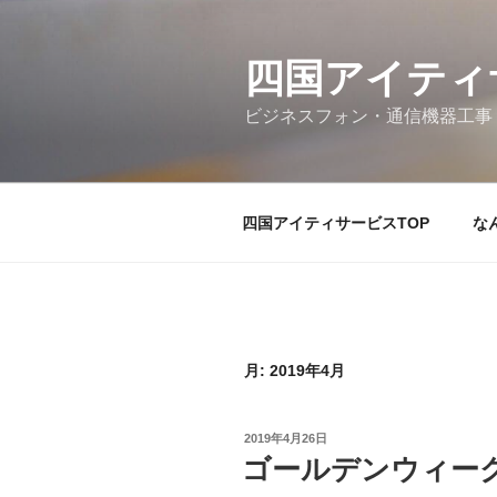
コ
ン
テ
四国アイティ
ン
ビジネスフォン・通信機器工事
ツ
へ
ス
キ
四国アイティサービスTOP
な
ッ
プ
月:
2019年4月
投
2019年4月26日
稿
ゴールデンウィー
日: