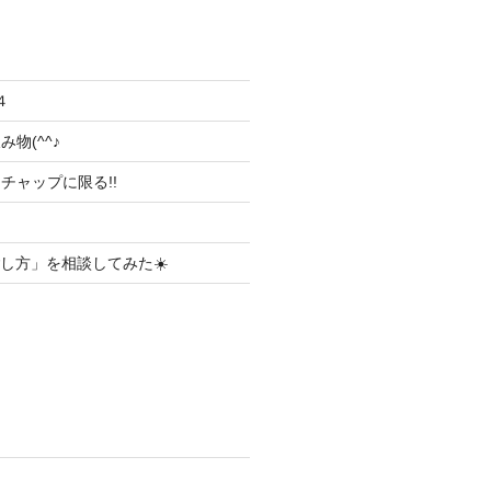
４
物(^^♪
チャップに限る!!
ごし方」を相談してみた☀️