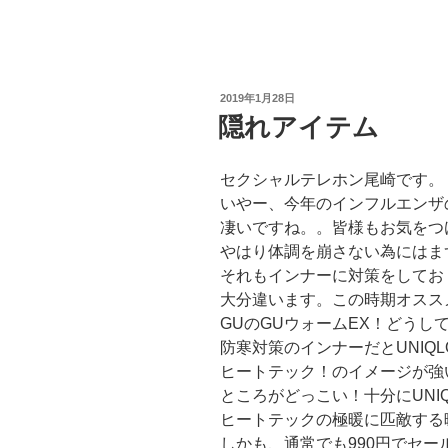
投
2019年1月28日
稿
隠れアイテム
日:
セクシャルテレホン尾崎です。
いやー、今年のインフルエンザ
凄いですね。。皆様もお気をつ
やはり体調を崩さない為にはま
それもインナーに対策をしてお
大分違います。この時期オスス
GUのGUウォームEX！どうし
防寒対策のインナーだとUNIQL
ヒートテック！のイメージが強
ところがどっこい！十分にUNIQ
ヒートテックの極暖に匹敵する
しかも、通常でも990円でセー