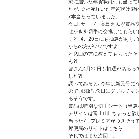
家に届いた年賀状は何も当って
たが､会社宛届いた年賀状は3
7本当たっていました。
今日､サーバー高島さんが賞品
はがきを切手に交換してもらい
くと､4月20日にも抽選があり
からの方がいいですよ。
と窓口の方に教えてもらったそ
ん?!
皆さん4月20日も抽選があるっ
した?!
調べてみると､今年は新元号に
ので､郵政記念日にダブルチャ
るそうです。
賞品は特別な切手シート（当選
デザインは富士山!! ちょっ
当ったら､プレミアがつきそう
郵便局のサイトは
こちら
それではまた次回…。