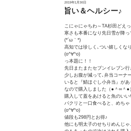
投
2019年1月30日
稿
旨い＆ヘルシー♪
日:
こにゃにゃちわ～TA杉田どえ
寒さも本番になり先日雪が降っ
(*´ω｀*)
高知では珍しく､つい嬉しくな
(o^∀^o)
っ本題に！！
先日またまたセブンイレブン行
少しお腹が減って､弁当コーナ
いると『鯖ほぐし小弁当』があ
なので購入しました（●＾∞＾●
購入して蓋をあけると魚のいい
パクリと一口食べると、めちゃ
(o^∀^o)
値段も298円とお得♪
他にも明太子のせちりめんじゃ