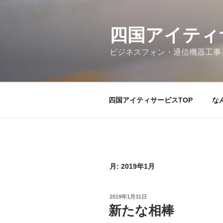
コ
ン
テ
四国アイティ
ン
ビジネスフォン・通信機器工事
ツ
へ
ス
キ
四国アイティサービスTOP
な
ッ
プ
月:
2019年1月
投
2019年1月31日
稿
新たな相棒
日: