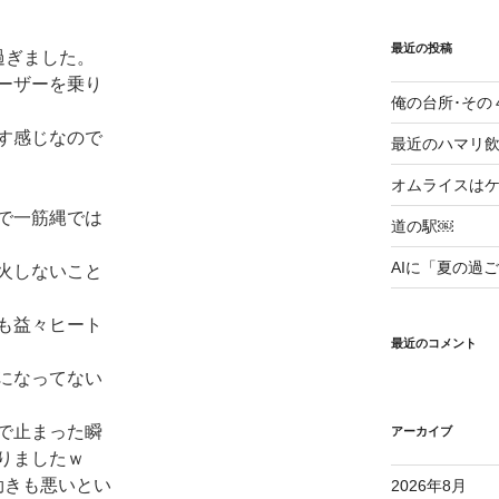
最近の投稿
過ぎました。
ーザーを乗り
俺の台所･その
す感じなので
最近のハマリ飲み
オムライスはケ
で一筋縄では
道の駅￼
AIに「夏の過
火しないこと
も益々ヒート
最近のコメント
になってない
で止まった瞬
アーカイブ
りましたｗ
効きも悪いとい
2026年8月