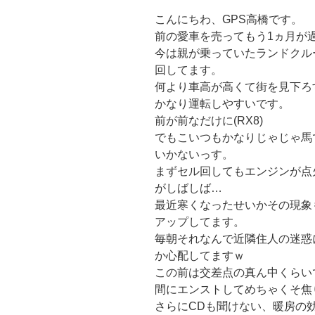
こんにちわ、GPS高橋です。
前の愛車を売ってもう1ヵ月が
今は親が乗っていたランドクル
回してます。
何より車高が高くて街を見下ろ
かなり運転しやすいです。
前が前なだけに(RX8)
でもこいつもかなりじゃじゃ馬
いかないっす。
まずセル回してもエンジンが点
がしばしば…
最近寒くなったせいかその現象
アップしてます。
毎朝それなんで近隣住人の迷惑
か心配してますｗ
この前は交差点の真ん中くらい
間にエンストしてめちゃくそ焦
さらにCDも聞けない、暖房の