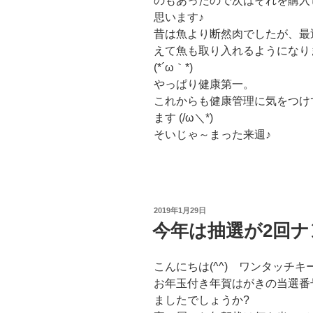
のもあったので次はそれを購入
思います♪
昔は魚より断然肉でしたが、最
えて魚も取り入れるようになり
(*´ω｀*)
やっぱり健康第一。
これからも健康管理に気をつけ
ます (/ω＼*)
そいじゃ～まった来週♪
投
2019年1月29日
稿
今年は抽選が2回ナ
日:
こんにちは(^^) ワンタッチ
お年玉付き年賀はがきの当選番
ましたでしょうか?