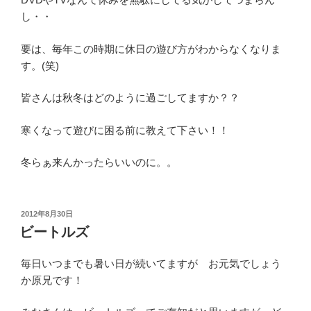
し・・
要は、毎年この時期に休日の遊び方がわからなくなりま
す。(笑)
皆さんは秋冬はどのように過ごしてますか？？
寒くなって遊びに困る前に教えて下さい！！
冬らぁ来んかったらいいのに。。
投
2012年8月30日
稿
ビートルズ
日:
毎日いつまでも暑い日が続いてますが お元気でしょう
か原兄です！