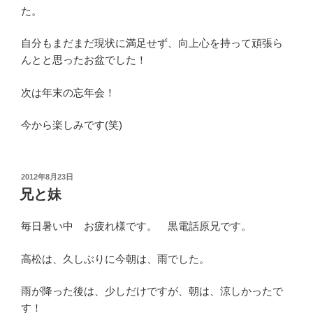
た。
自分もまだまだ現状に満足せず、向上心を持って頑張ら
んとと思ったお盆でした！
次は年末の忘年会！
今から楽しみです(笑)
投
2012年8月23日
稿
兄と妹
日:
毎日暑い中 お疲れ様です。 黒電話原兄です。
高松は、久しぶりに今朝は、雨でした。
雨が降った後は、少しだけですが、朝は、涼しかったで
す！