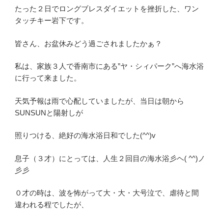
たった２日でロングブレスダイエットを挫折した、ワン
タッチキー岩下です。
皆さん、お盆休みどう過ごされましたかぁ？
私は、家族３人で香南市にある”ヤ・シィパーク”へ海水浴
に行って来ました。
天気予報は雨で心配していましたが、当日は朝から
SUNSUNと陽射しが
照りつける、絶好の海水浴日和でした(^^)v
息子（３才）にとっては、人生２回目の海水浴彡ヘ( ^^)ノ
彡彡
０才の時は、波を怖がって大・大・大号泣で、虐待と間
違われる程でしたが、