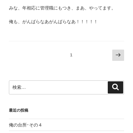
みな、年相応に管理職にもつき、まあ、やってます。
俺も、がんばらなあがんばらなあ！！！！！
投
次
固定ページ
1
の
稿
ペ
ナ
ー
ビ
ジ
検
検
ゲ
索
索:
ー
シ
最近の投稿
ョ
ン
俺の台所･その４