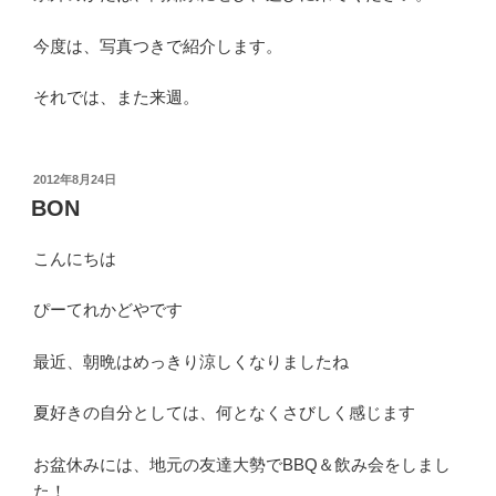
今度は、写真つきで紹介します。
それでは、また来週。
投
2012年8月24日
稿
BON
日:
こんにちは
ぴーてれかどやです
最近、朝晩はめっきり涼しくなりましたね
夏好きの自分としては、何となくさびしく感じます
お盆休みには、地元の友達大勢でBBQ＆飲み会をしまし
た！