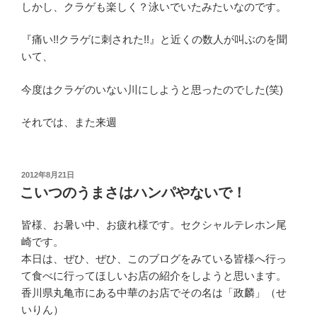
しかし、クラゲも楽しく？泳いでいたみたいなのです。
『痛い!!クラゲに刺された!!』と近くの数人が叫ぶのを聞
いて、
今度はクラゲのいない川にしようと思ったのでした(笑)
それでは、また来週
投
2012年8月21日
稿
こいつのうまさはハンパやないで！
日:
皆様、お暑い中、お疲れ様です。セクシャルテレホン尾
崎です。
本日は、ぜひ、ぜひ、このブログをみている皆様へ行っ
て食べに行ってほしいお店の紹介をしようと思います。
香川県丸亀市にある中華のお店でその名は「政麟」（せ
いりん）