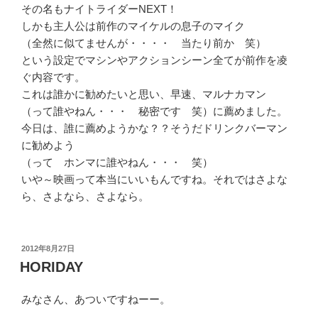
その名もナイトライダーNEXT！
しかも主人公は前作のマイケルの息子のマイク
（全然に似てませんが・・・・ 当たり前か 笑）
という設定でマシンやアクションシーン全てが前作を凌
ぐ内容です。
これは誰かに勧めたいと思い、早速、マルナカマン
（って誰やねん・・・ 秘密です 笑）に薦めました。
今日は、誰に薦めようかな？？そうだドリンクバーマン
に勧めよう
（って ホンマに誰やねん・・・ 笑）
いや～映画って本当にいいもんですね。それではさよな
ら、さよなら、さよなら。
投
2012年8月27日
稿
HORIDAY
日:
みなさん、あついですねーー。