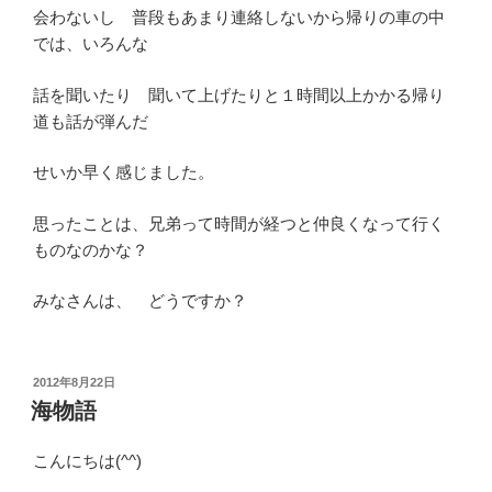
会わないし 普段もあまり連絡しないから帰りの車の中
では、いろんな
話を聞いたり 聞いて上げたりと１時間以上かかる帰り
道も話が弾んだ
せいか早く感じました。
思ったことは、兄弟って時間が経つと仲良くなって行く
ものなのかな？
みなさんは、 どうですか？
投
2012年8月22日
稿
海物語
日:
こんにちは(^^)