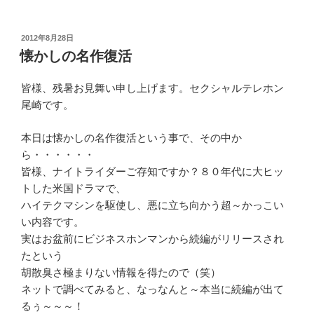
投
2012年8月28日
稿
懐かしの名作復活
日:
皆様、残暑お見舞い申し上げます。セクシャルテレホン
尾崎です。
本日は懐かしの名作復活という事で、その中か
ら・・・・・・
皆様、ナイトライダーご存知ですか？８０年代に大ヒッ
トした米国ドラマで、
ハイテクマシンを駆使し、悪に立ち向かう超～かっこい
い内容です。
実はお盆前にビジネスホンマンから続編がリリースされ
たという
胡散臭さ極まりない情報を得たので（笑）
ネットで調べてみると、なっなんと～本当に続編が出て
るぅ～～～！