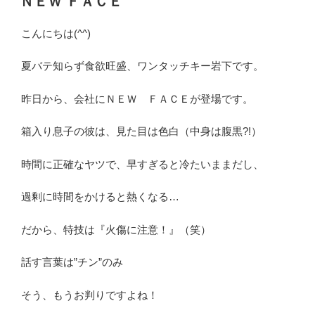
ＮＥＷ ＦＡＣＥ
日:
こんにちは(^^)
夏バテ知らず食欲旺盛、ワンタッチキー岩下です。
昨日から、会社にＮＥＷ ＦＡＣＥが登場です。
箱入り息子の彼は、見た目は色白（中身は腹黒?!）
時間に正確なヤツで、早すぎると冷たいままだし、
過剰に時間をかけると熱くなる…
だから、特技は『火傷に注意！』（笑）
話す言葉は”チン”のみ
そう、もうお判りですよね！