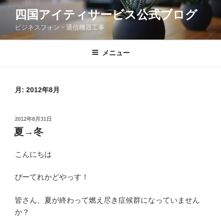
コ
四国アイティサービス公式ブログ
ン
ビジネスフォン・通信機器工事
テ
ン
ツ
メニュー
へ
ス
キ
月:
2012年8月
ッ
プ
投
2012年8月31日
稿
夏→冬
日:
こんにちは
ぴーてれかどやっす！
皆さん、夏が終わって燃え尽き症候群になっていません
か？