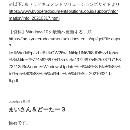
※以下､京セラドキュメントソリューションズサイトより
https://www.kyoceradocumentsolutions.co.jp/support/infor
mation/info_20210317.html
【資料】Windows10を最新へ更新する手順
https://faq.kyoceradocumentsolutions.co.jp/api/getFile.aspx
?
k=IkWo0dEpJzLeBUkOW26wLNiHg1fNiVft8dDf5vzUg5w
%3d&file=797745626979415a7a4a43724975452b73717158
73413d3d&name=WindowsUpdate%e4%b8%8d%e5%85%
b7%e5%90%88%e5%af%be%e5%bf%9c_20210324-b-
6.pdf
投
2020年11月5日
稿
まいさん＆どーたー３
日:
恒石です。