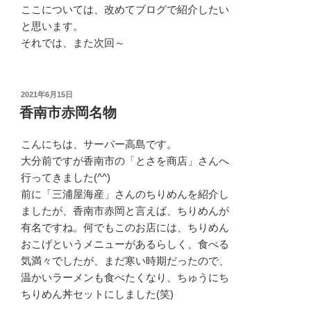
ここについては、改めてブログで紹介したい
と思います。
それでは、また次回～
投
2021年6月15日
稿
香南市赤岡名物
日:
こんにちは、サーバー高島です。
大分前ですが香南市の「とさを商店」さんへ
行ってきました(^^)
前に「三浦屋海産」さんのちりめんを紹介し
ましたが、香南市赤岡と言えば、ちりめんが
有名ですね。何でもこのお店には、ちりめん
おこげというメニューがあるらしく、食べる
気満々でしたが、まだ寒い時期だったので、
温かいラーメンも食べたくなり、ちゅうにち
ちりめん丼セットにしました(笑)