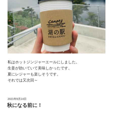
私はホットジンジャーエールにしました。
生姜が効いていて美味しかったです。
夏にレジャーも楽しそうです。
それでは又次回～
投
2021年9月14日
稿
秋になる前に！
日: