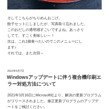
そしてこちらがちりめんおこげ。
餃子セットにしましたが、写真取り忘れました。
このおだしの透明感すごいですよね。あっさり
してて、すごく美味しい～！
次は、これ1個食べたいのでこのメニューにし
ます♪
それでは、また次回～
投
2021年4月7日
稿
Windowsアップデートに伴う複合機印刷エ
日:
ラー対処方法について
2021年3月16日にMicrosoft社より、解決の更新プログラム
がリリースされました。修正更新プログラムのアップデ
ートをご検討ください。