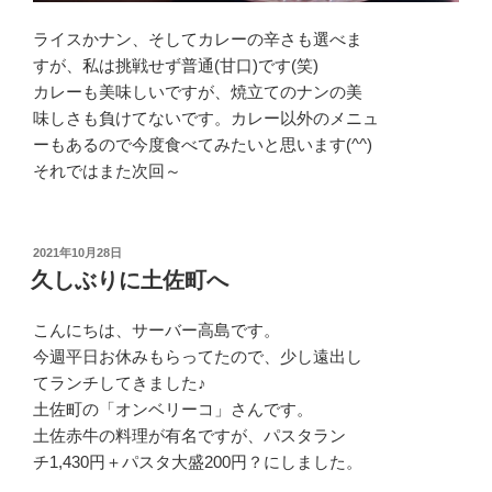
ライスかナン、そしてカレーの辛さも選べま
すが、私は挑戦せず普通(甘口)です(笑)
カレーも美味しいですが、焼立てのナンの美
味しさも負けてないです。カレー以外のメニュ
ーもあるので今度食べてみたいと思います(^^)
それではまた次回～
投
2021年10月28日
稿
久しぶりに土佐町へ
日:
こんにちは、サーバー高島です。
今週平日お休みもらってたので、少し遠出し
てランチしてきました♪
土佐町の「オンベリーコ」さんです。
土佐赤牛の料理が有名ですが、パスタラン
チ1,430円＋パスタ大盛200円？にしました。