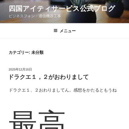
コ
四国アイティサービス公式ブログ
ン
ビジネスフォン・通信機器工事
テ
ン
ツ
メニュー
へ
ス
キ
カテゴリー:
未分類
ッ
プ
投
2025年12月16日
稿
ドラクエ１，２がおわりまして
日:
ドラクエ１、２おわりましてん。感想をかたるともうね
最高