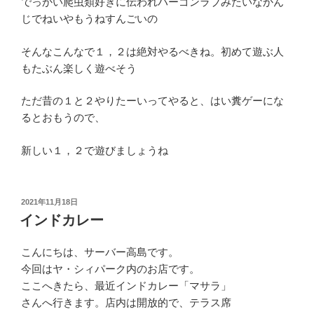
でっかい爬虫類好きに伝われハーゴンラブみたいなかん
じでねいやもうねすんごいの
そんなこんなで１，２は絶対やるべきね。初めて遊ぶ人
もたぶん楽しく遊べそう
ただ昔の１と２やりたーいってやると、はい糞ゲーにな
るとおもうので、
新しい１，２で遊びましょうね
投
2021年11月18日
稿
インドカレー
日:
こんにちは、サーバー高島です。
今回はヤ・シィパーク内のお店です。
ここへきたら、最近インドカレー「マサラ」
さんへ行きます。店内は開放的で、テラス席